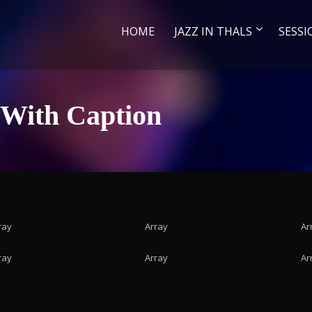
HOME
JAZZ IN THALS
SESSI
 With Caption
ray
Array
Ar
ray
Array
Ar