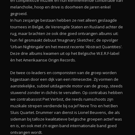
en complexloze muziek en hun kenmerkende combinatie van
melancholie, hoop en drive is doorheen de jaren enkel
gegroeid.
In hun zesjarige bestaan hebben ze niet alleen geslaagde
tournees in België, de Verenigde Staten en Rusland achter de
rug, maar brachten ze ook drie goed ontvangen albums uit:
hun fel gesmaakt debuut ‘Imaginary Sketches’, de opvolger
‘Urban Nightingale’ en het meest recente ‘Abstract Quantities’.
Deze drie albums kwamen uit op het Belgische W.E.R.F-label
èn het Amerikaanse Origin Records.
De twee co-leaders en componisten van de groep worden
bijgestaan door een dijk van een ritmesectie. Zij vormen de
aanstekelijke, subtiel uitdagende motor van de groep, steeds
stuwend zonder in clichés te vervallen. Op contrabas hebben
we contrabassist Piet Verbist, die reeds ruimschoots zijn
muzikale strepen verdiende bij oa Jef Neve Trio en het Ben
Sluis Quartet. Drummer van dienst is Lionel Beuvens, die als
sideman bij talloze kwalitatieve belgische groepen actief was
en is, en ook met z’n eigen band internationale band goed
ontvangen wordt.