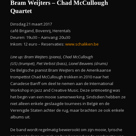
Bram Weijters – Chad McCullough
Quartet
Dinsdag 21 maart 2017
café Brigand, Bovenrij, Herentals
Deuren: 19u30 – Aanvang: 20u30
Inkom: 12 euro – Reservaties:
www.schaliken.be
Line up: Bram Weijters (piano), Chad McCullough
(US) (trumpet), Piet Verbist (bass), Lionel Beuvens (drums)
De Belgische pianist Bram Weijters en de Amerikaanse
trompettist Chad McCullough trokken in 2010 naar het
Canadese Banff om deel te nemen aan de International
Workshop in Jazz and Creative Music. Deze ontmoeting was
het begin van een mooie samenwerking. Sindsdien hebben ze
niet alleen enkele geslaagde tournees in België en de
Verenigde Staten achter de rug, maar brachten ze ook enkele
albums uit.
De band wordt regelmatig bewierookt om zijn mooie, lyrische