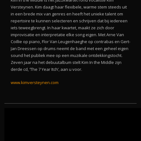
Kim In the Middle is het jazzkwartet rond vocaliste Kim
Versteynen. Kim daagt haar flexibele, warme stem steeds uit
in een brede mix van genres en heeft het unieke talent om
repertoire te kunnen selecteren en schrijven dat bij iedereen
iets teweegbrengt. In haar kwartet, maakt ze zich door
improvisatie en interpretatie elke song eigen. Met Arne Van
Coillie op piano, Flor Van Leugenhaeghe op contrabas en Gert-
Jan Dreessen op drums neemt de band met een geheel eigen
sound het publiek mee op een muzikale ontdekkingstocht.
Zeven jaar na het debuutalbum stelt Kim In the Middle zijn
derde cd, ‘The 7 Year Itch’, aan u voor.
www.kimversteynen.com