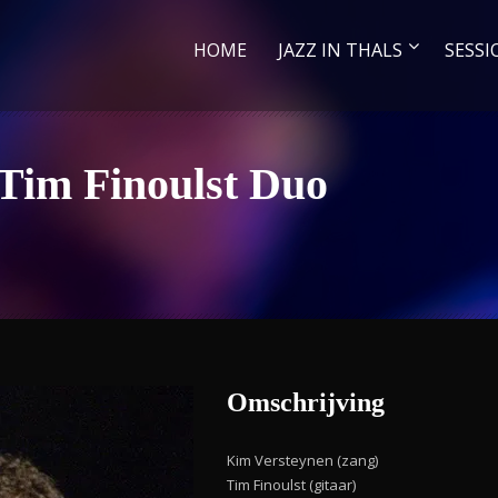
HOME
JAZZ IN THALS
SESSI
Tim Finoulst Duo
Omschrijving
Kim Versteynen (zang)
Tim Finoulst (gitaar)