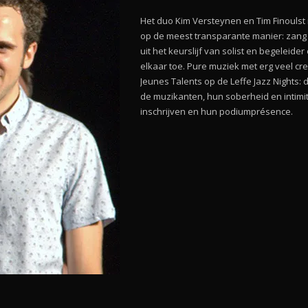
Het duo Kim Versteynen en Tim Finouls
op de meest transparante manier: zang e
uit het keurslijf van solist en begeleide
elkaar toe. Pure muziek met erg veel cre
Jeunes Talents op de Leffe Jazz Nights: d
de muzikanten, hun soberheid en intimit
inschrijven en hun podiumprésence.