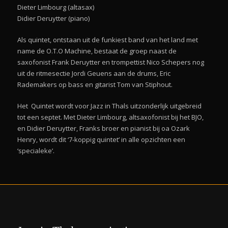
Dieter Limbourg (altasax)
Didier Deruytter (piano)
Als quintet, ontstaan uit de funkiest band van het land met
name de O.T.O Machine, bestaat de groep naast de
saxofonist Frank Deruytter en trompettist Nico Schepers nog
uit de ritmesectie Jordi Geuens aan de drums, Eric
Rademakers op bass en gitarist Tom van Stiphout.
Het Quintet wordt voor Jazz in Thals uitzonderlijk uitgebreid
tot een septet. Met Dieter Limbourg, altsaxofonist bij het BJO,
en Didier Deruytter, Franks broer en pianist bij oa Ozark
Henry, wordt dit ‘7-koppig quintet’ in alle opzichten een
‘specialeke’.