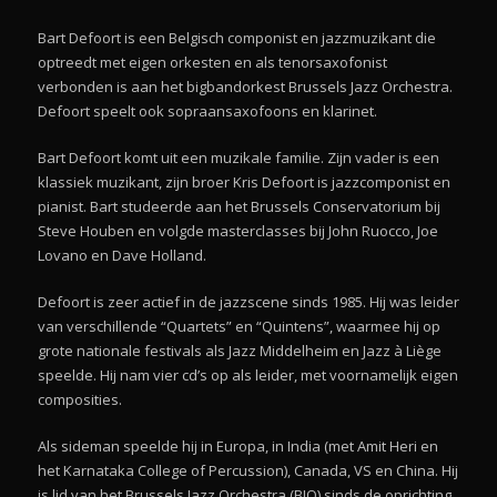
Bart Defoort is een Belgisch componist en jazzmuzikant die
optreedt met eigen orkesten en als tenorsaxofonist
verbonden is aan het bigbandorkest Brussels Jazz Orchestra.
Defoort speelt ook sopraansaxofoons en klarinet.
Bart Defoort komt uit een muzikale familie. Zijn vader is een
klassiek muzikant, zijn broer Kris Defoort is jazzcomponist en
pianist. Bart studeerde aan het Brussels Conservatorium bij
Steve Houben en volgde masterclasses bij John Ruocco, Joe
Lovano en Dave Holland.
Defoort is zeer actief in de jazzscene sinds 1985. Hij was leider
van verschillende “Quartets” en “Quintens”, waarmee hij op
grote nationale festivals als Jazz Middelheim en Jazz à Liège
speelde. Hij nam vier cd’s op als leider, met voornamelijk eigen
composities.
Als sideman speelde hij in Europa, in India (met Amit Heri en
het Karnataka College of Percussion), Canada, VS en China. Hij
is lid van het Brussels Jazz Orchestra (BJO) sinds de oprichting