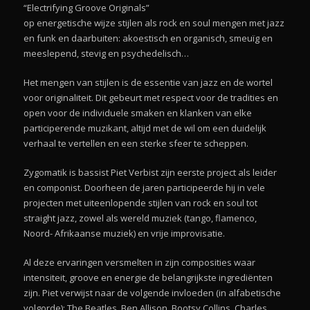
“Electrifying Groove Originals”
op energetische wijze stijlen als rock en soul mengen met jazz
en funk en daarbuiten: akoestisch en organisch, smeuïg en
meeslepend, stevig en psychedelisch…
Het mengen van stijlen is de essentie van jazz en de wortel
voor originaliteit. Dit gebeurt met respect voor de tradities en
open voor de individuele smaken en klanken van elke
participerende muzikant, altijd met de wil om een duidelijk
verhaal te vertellen en een sterke sfeer te scheppen.
Zygomatik is bassist Piet Verbist zijn eerste project als leider
en componist. Doorheen de jaren participeerde hij in vele
projecten met uiteenlopende stijlen van rock en soul tot
straight jazz, zowel als wereld muziek (tango, flamenco,
Noord- Afrikaanse muziek) en vrije improvisatie.
Al deze ervaringen versmelten in zijn composities waar
intensiteit, groove en energie de belangrijkste ingrediënten
zijn. Piet verwijst naar de volgende invloeden (in alfabetische
volgorde): The Beatles, Ben Allison, Bootsy Collins, Charles