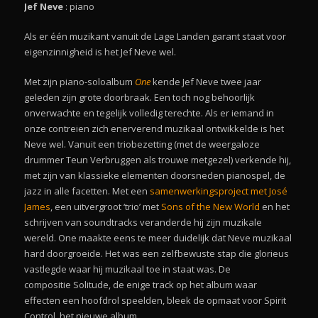
Jef Neve
: piano
Als er één muzikant vanuit de Lage Landen garant staat voor
eigenzinnigheid is het Jef Neve wel.
Met zijn piano-soloalbum
One
kende Jef Neve twee jaar
geleden zijn grote doorbraak. Een toch nog behoorlijk
onverwachte en tegelijk volledig terechte. Als er iemand in
onze contreien zich enerverend muzikaal ontwikkelde is het
Neve wel. Vanuit een triobezetting (met de weergaloze
drummer Teun Verbruggen als trouwe metgezel) verkende hij,
met zijn van klassieke elementen doorsneden pianospel, de
jazz in alle facetten. Met een
samenwerkingsproject met José
James
, een uitvergroot ‘trio’ met
Sons of the New World
en het
schrijven van soundtracks veranderde hij zijn muzikale
wereld. One maakte eens te meer duidelijk dat Neve muzikaal
hard doorgroeide. Het was een zelfbewuste stap die glorieus
vastlegde waar hij muzikaal toe in staat was. De
compositie Solitude, de enige track op het album waar
effecten een hoofdrol speelden, bleek de opmaat voor Spirit
Control, het nieuwe album.