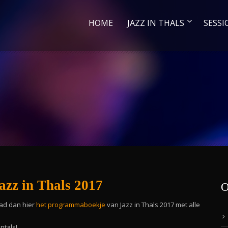
HOME
JAZZ IN THALS
SESSI
zz in Thals 2017
O
oad dan hier
het programmaboekje
van Jazz in Thals 2017 met alle
ntals!