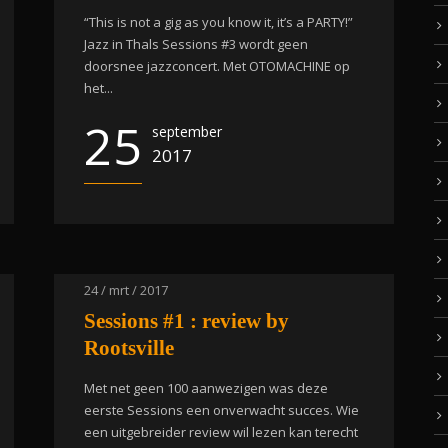
“This is not a gig as you know it, it’s a PARTY!”
Jazz in Thals Sessions #3 wordt geen
doorsnee jazzconcert. Met OTOMACHINE op
het...
25
september
2017
24 / mrt / 2017
Sessions #1 : review by
Rootsville
Met net geen 100 aanwezigen was deze
eerste Sessions een onverwacht succes. Wie
een uitgebreider review wil lezen kan terecht