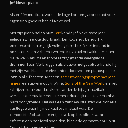
Jef Neve
: piano
Als er één muzikant vanuit de Lage Landen garant staat voor
eigenzinnigheid is het Jef Neve wel.
Met zijn piano-soloalbum
One
kende Jef Neve twee jaar
geleden zijn grote doorbraak. Een toch nog behoorlijk
onverwachte en tegelijk volledig terechte. Als er iemand in
onze contreien zich enerverend muzikaal ontwikkelde is het
Neve wel. Vanuit een triobezetting (met de weergaloze
drummer Teun Verbruggen als trouwe metgezel) verkende hij,
met zijn van klassieke elementen doorsneden pianospel, de
jazz in alle facetten. Met een
samenwerkingsproject met José
James
, een uitvergroot ‘trio’ met
Sons of the New World
en het
schrijven van soundtracks veranderde hij zijn muzikale
wereld. One maakte eens te meer duidelijk dat Neve muzikaal
hard doorgroeide. Het was een zelfbewuste stap die glorieus
vastlegde waar hij muzikaal toe in staat was. De
compositie Solitude, de enige track op het album waar
effecten een hoofdrol speelden, bleek de opmaat voor Spirit
Control, het nieuwe album.