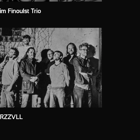
im Finoulst Trio
RZZVLL