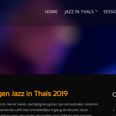
HOME
JAZZ IN THALS
SESSI
en Jazz in Thals 2019
O
st, Hervé Samb, niet tijdig terug kon zijn uit Australië. Gisteren
emende café met onmiddellijke ingang de deuren sloot …
hebben een vervanger gevonden voor SYM en een nieuwe