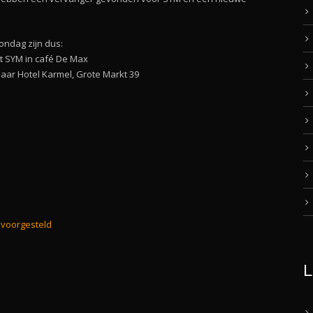
ndag zijn dus:
t SYM in café De Max
aar Hotel Karmel, Grote Markt 39
 voorgesteld
L