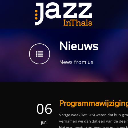
Nieuws
News from us
06
Programmawijziging
Vorige week liet SYM weten dat hun gitari
vernamen we dan dat een van de deeln
juni
Het was zweten en zwoegen maar we 