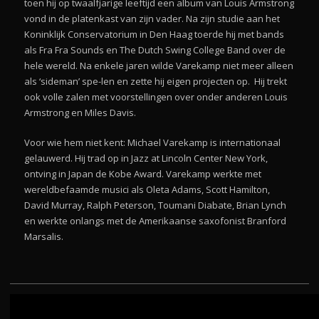
toen hij op twaalfjarige leeftijd een album van Louis Armstrong
vond in de platenkast van zijn vader. Na zijn studie aan het
Koninklijk Conservatorium in Den Haag toerde hij met bands
als Fra Fra Sounds en The Dutch Swing College Band over de
hele wereld. Na enkele jaren wilde Varekamp niet meer alleen
als ‘sideman’ spe-len en zette hij eigen projecten op.
Hij trekt
ook volle zalen met voorstellingen over onder anderen Louis
Armstrong en Miles Davis.
Voor wie hem niet kent: Michael Varekamp is internationaal
gelauwerd. Hij trad op in Jazz at Lincoln Center New York,
ontving in Japan de Kobe Award. Varekamp werkte met
wereldbefaamde musici als Oleta Adams, Scott Hamilton,
David Murray, Ralph Peterson, Toumani Diabate, Brian Lynch
en werkte onlangs met de Amerikaanse saxofonist Branford
Marsalis.