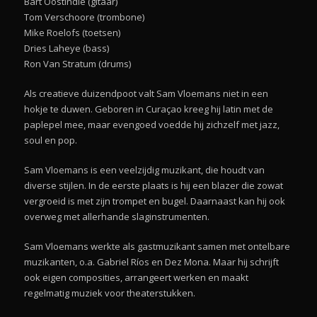
Bart Oostindie (gitaar)
Tom Verschoore (trombone)
Mike Roelofs (toetsen)
Dries Laheye (bass)
Ron Van Stratum (drums)
Als creatieve duizendpoot valt Sam Vloemans niet in een
hokje te duwen. Geboren in Curaçao kreeg hij latin met de
paplepel mee, maar evengoed voedde hij zichzelf met jazz,
soul en pop.
Sam Vloemans is een veelzijdig muzikant, die houdt van
diverse stijlen. In de eerste plaats is hij een blazer die zowat
vergroeid is met zijn trompet en bugel. Daarnaast kan hij ook
overweg met allerhande slaginstrumenten.
Sam Vloemans werkte als gastmuzikant samen met ontelbare
muzikanten, o.a. Gabriel Ríos en Dez Mona. Maar hij schrijft
ook eigen composities, arrangeert werken en maakt
regelmatig muziek voor theaterstukken.