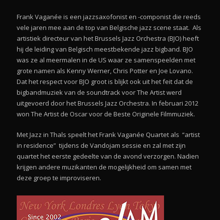
Frank Vaganée is een jazzsaxofonist en -componist die reeds
vele jaren mee aan de top van Belgische jazz scene staat. Als
artistiek directeur van het Brussels Jazz Orchestra (BJO) heeft
hij de leiding van Belgisch meestbekende jazz bigband. BJO
was ze al meermalen in de US waar ze samenspeelden met
grote namen als Kenny Werner, Chris Potter en Joe Lovano.
Dat het respect voor BJO groot is blijkt ook uit het feit dat de
bigbandmuziek van de soundtrack voor The Artist werd
uitgevoerd door het Brussels Jazz Orchestra. In februari 2012
won The Artist de Oscar voor de Beste Originele Filmmuziek.
Met Jazz in Thals speelt het Frank Vaganée Quartet als “artist
in residence” tijdens de Vandojam sessie en zal met zijn
quartet het eerste gedeelte van de avond verzorgen. Nadien
krijgen andere muzikanten de mogelijkheid om samen met
deze groep te improviseren.