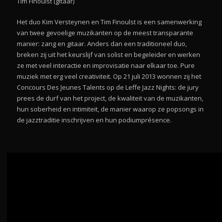
Tim Finoulst (gitaar)
Het duo Kim Versteynen en Tim Finoulst is een samenwerking
van twee gevoelige muzikanten op de meest transparante
manier: zang en gitaar. Anders dan een traditioneel duo,
breken zij uit het keurslijf van solist en begeleider en werken
ze met veel interactie en improvisatie naar elkaar toe. Pure
muziek met erg veel creativiteit. Op 21 juli 2013 wonnen zij het
Concours Des Jeunes Talents op de Leffe Jazz Nights: de jury
prees de durf van het project, de kwaliteit van de muzikanten,
hun soberheid en intimiteit, de manier waarop ze popsongs in
de jazztraditie inschrijven en hun podiumprésence.