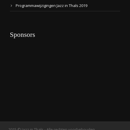
Programmawijzigingen Jazz in Thals 2019
Sponsors
2015 © Jazz in Thals - Alle rechten voorbehouden