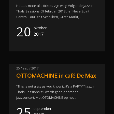
Helaas maar alle tickets zijn weg! Volgende Jazz in
Thals Sessions 09 februari 2018 : Jef Neve Spirit
Control Tour cc ’t Schaliken, Grote Markt,...
20
oktober
2017
25 / sep / 2017
OTTOMACHINE in café De Max
“This is not a gig as you know it, it’s a PARTY!” Jazz in
Thals Sessions #3 wordt geen doorsnee
jazzconcert. Met OTOMACHINE op het...
25
september