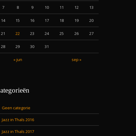
7
8
9
10
11
12
13
14
15
16
17
18
19
20
21
22
23
24
25
26
27
28
29
30
31
« jun
sep »
ategorieën
Geen categorie
Jazz in Thals 2016
Jazz in Thals 2017