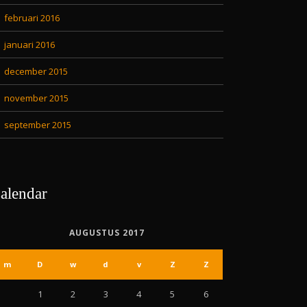
februari 2016
januari 2016
december 2015
november 2015
september 2015
alendar
AUGUSTUS 2017
m
D
w
d
v
Z
Z
1
2
3
4
5
6