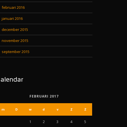
februari 2016
januari 2016
december 2015
november 2015
september 2015
alendar
FEBRUARI 2017
m
D
w
d
v
Z
Z
1
2
3
4
5