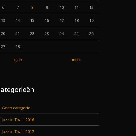
6
7
8
9
10
11
12
13
14
15
16
17
18
19
20
21
22
23
24
25
26
27
28
« jan
mrt »
ategorieën
Geen categorie
Jazz in Thals 2016
Jazz in Thals 2017