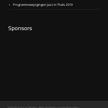
Programmawijzigingen Jazz in Thals 2019
Sponsors
2015 © Jazz in Thals - Alle rechten voorbehouden