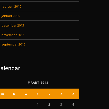
februari 2016
januari 2016
december 2015
november 2015
september 2015
alendar
MAART 2018
m
D
w
d
v
Z
Z
1
2
3
4