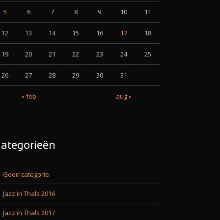
5
6
7
8
9
10
11
12
13
14
15
16
17
18
19
20
21
22
23
24
25
26
27
28
29
30
31
« feb
aug »
ategorieën
Geen categorie
Jazz in Thals 2016
Jazz in Thals 2017